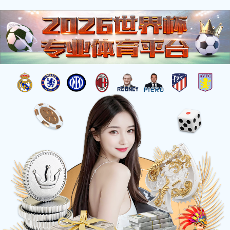
首页
关于星空电子
产品中心
行业应用
新闻资讯
常问问题
联系星空电子
400-1858-068
en
首页
关于星空电子