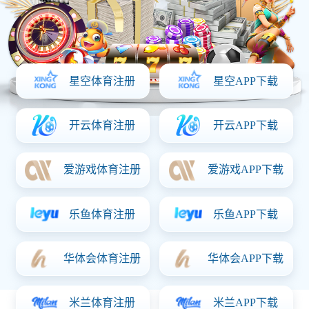
产品中心
行业应用
新闻资讯
常问问题
联系星空电子