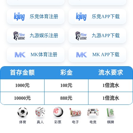
新闻资讯
星空电子检测，为您提供最新
最全的资讯
公司新闻
行业新闻
首页
>
新闻资讯
>
公司新闻