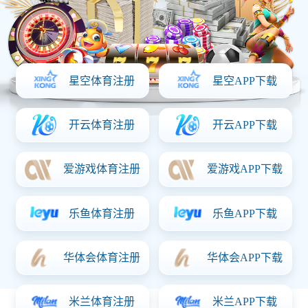
产品中心
行业应用
新闻资讯
常问问题
联系星空电子