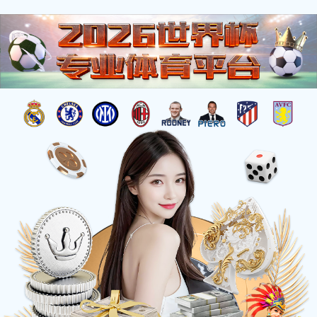
首页
关于星空电子
产品中心
行业应用
新闻资讯
常问问题
联系星空电子
400-1858-068
en
首页
关于星空电子