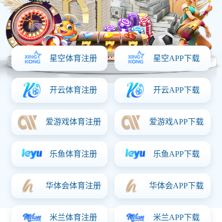
产品中心
行业应用
新闻资讯
常问问题
联系星空电子