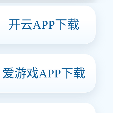
星空电子金属检测机集成了易于清洁的快拆设计传送带，整机