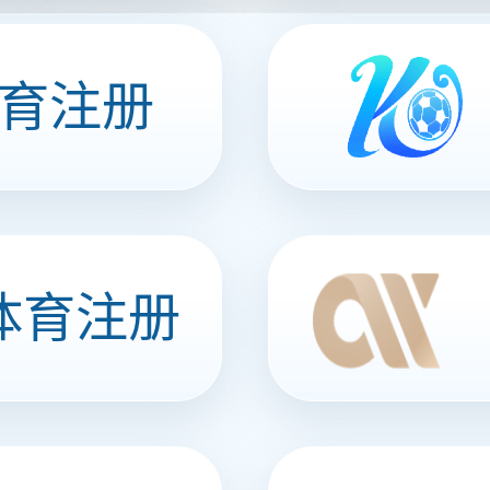
让你避免误区
多种产品，包括干燥产品、含水量高的产品、和铝箔包装食品。
标准、高灵敏度和高可靠性。