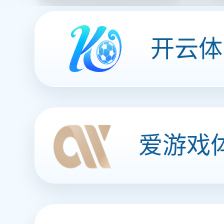
严守高指标和高质量，认真帮
公司简介
企业文化
公司荣誉
发展历程
首页
>
关于星空电子
>
企业文化
基础
建立在质量和创新之上
中心
以客户和员工为中心