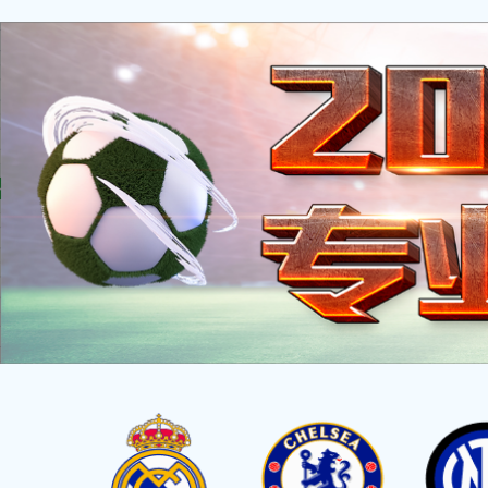
首页
关于星空电子
产品中心
行业应用
新闻资讯
常问问题
联系星空电子
400-1858-068
en
首页
关于星空电子
产品中心
行业应用
新闻资讯
常问问题