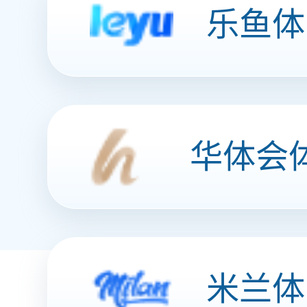
价值观
持阳光心态 创技术革新 秉团队精神 守诚信原则
在线咨询
星空电子就在您身边
关于星空电子
公司简介
企业文化
公司荣誉
发展历程
产品中心
X光机
多光谱
X光重检
金检机
重检机
金重检
新闻资讯