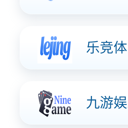
公司新闻
行业新闻
常问问题
X射线检测系统
金属探测器
检重秤
联系星空电子
联系方式
在线留言