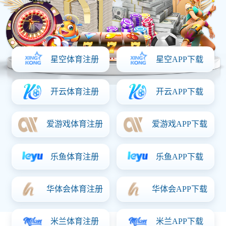
产品中心
行业应用
新闻资讯
常问问题
联系星空电子
首页
>
新闻资讯
>
行业新闻
>
X 射线异物检测机怎样减少
误判情况
目录
X 射线异物检测机怎样减少误
判情况
发布时间: 2025-01-07 16:01:00
发布者: 星空电子检测