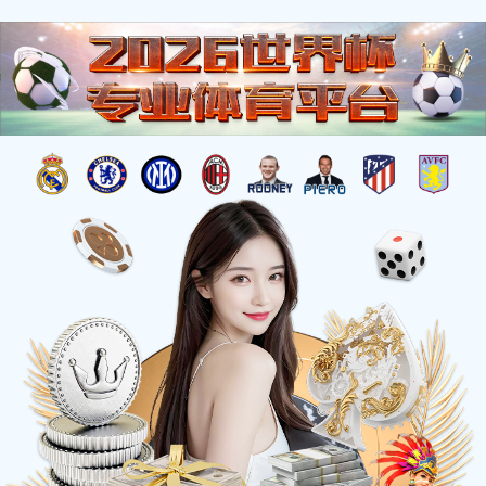
首页
关于星空电子
产品中心
行业应用
新闻资讯
常问问题
联系星空电子
400-1858-068
en
首页
关于星空电子