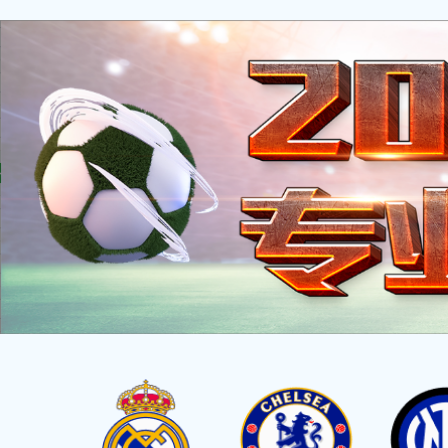
首页
关于星空电子
产品中心
行业应用
新闻资讯
常问问题
联系星空电子
400-1858-068
en
首页
关于星空电子
产品中心
行业应用
新闻资讯
常问问题