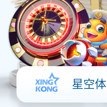
散装产品检测