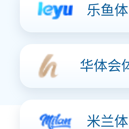
散料X光检测机
1
1/1
在线咨询
星空电子就在您身边
关于星空电子
公司简介
企业文化
公司荣誉
发展历程