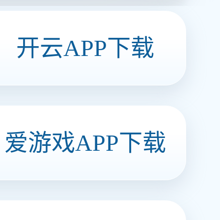
质安全可靠。